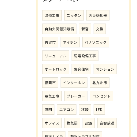
改修工事
ニッタン
火災感知器
自動火災報知設備
新宮
交換
古賀市
アイホン
パナソニック
リニューアル
弱電設備工事
オートロック
集合住宅
マンション
福岡市
インターホン
北九州市
電気工事
ブレーカー
コンセント
照明
エアコン
移設
LED
オフィス
換気扇
設置
音響放送
監視カメラ
緊急トラブル対応